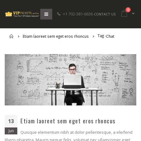
0
+1 702-381-6636
CONTACT US
Tag -
Home
Etiam laoreet sem eget eros rhoncus
Chat
Etiam laoreet sem eget eros rhoncus
13
Jun
Quisque elementum nibh at dolor pellentesque, a eleifend
libero pharetra. Mauris neque felis, volutpat nec ullamcorper eget,
Etiam laoreet sem eget eros
Hello world!