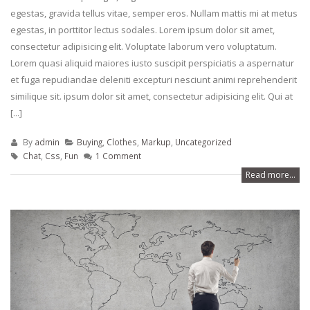
egestas, gravida tellus vitae, semper eros. Nullam mattis mi at metus
egestas, in porttitor lectus sodales. Lorem ipsum dolor sit amet,
consectetur adipisicing elit. Voluptate laborum vero voluptatum.
Lorem quasi aliquid maiores iusto suscipit perspiciatis a aspernatur
et fuga repudiandae deleniti excepturi nesciunt animi reprehenderit
similique sit. ipsum dolor sit amet, consectetur adipisicing elit. Qui at
[...]
By
admin
Buying
,
Clothes
,
Markup
,
Uncategorized
Chat
,
Css
,
Fun
1 Comment
Read more...