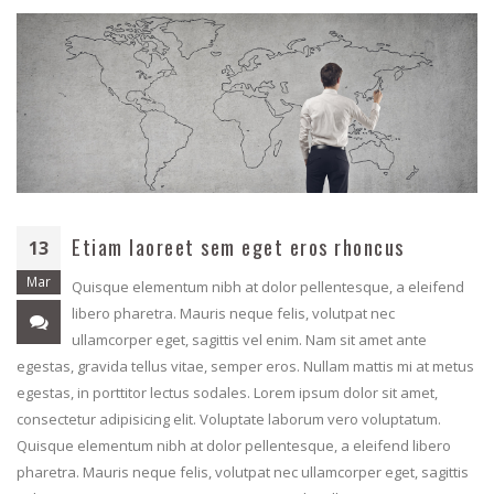
Etiam laoreet sem eget eros rhoncus
13
Mar
Quisque elementum nibh at dolor pellentesque, a eleifend
libero pharetra. Mauris neque felis, volutpat nec
ullamcorper eget, sagittis vel enim. Nam sit amet ante
egestas, gravida tellus vitae, semper eros. Nullam mattis mi at metus
egestas, in porttitor lectus sodales. Lorem ipsum dolor sit amet,
consectetur adipisicing elit. Voluptate laborum vero voluptatum.
Quisque elementum nibh at dolor pellentesque, a eleifend libero
pharetra. Mauris neque felis, volutpat nec ullamcorper eget, sagittis