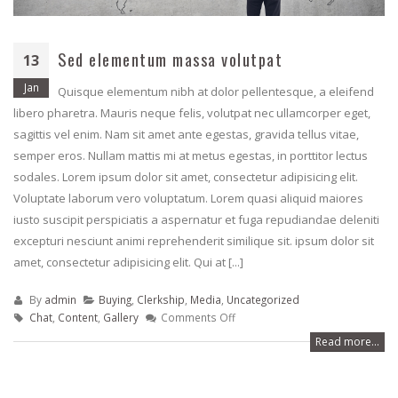
Sed elementum massa volutpat
13
Jan
Quisque elementum nibh at dolor pellentesque, a eleifend
libero pharetra. Mauris neque felis, volutpat nec ullamcorper eget,
sagittis vel enim. Nam sit amet ante egestas, gravida tellus vitae,
semper eros. Nullam mattis mi at metus egestas, in porttitor lectus
sodales. Lorem ipsum dolor sit amet, consectetur adipisicing elit.
Voluptate laborum vero voluptatum. Lorem quasi aliquid maiores
iusto suscipit perspiciatis a aspernatur et fuga repudiandae deleniti
excepturi nesciunt animi reprehenderit similique sit. ipsum dolor sit
amet, consectetur adipisicing elit. Qui at [...]
By
admin
Buying
,
Clerkship
,
Media
,
Uncategorized
Chat
,
Content
,
Gallery
Comments Off
Read more...