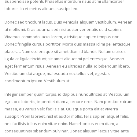
Suspendisse potenti. Phasellus interdum risus at mi ullamcorper
lobortis. In et metus aliquet, suscipit leo.
Donec sed tincidunt lacus. Duis vehicula aliquam vestibulum. Aenean
at mollis mi. Cras ac urna sed nisi auctor venenatis ut id sapien.
Vivamus commodo lacus lorem, a tristique sapien tempus non.
Donec fringilla cursus porttitor. Morbi quis massa id mi pellentesque
placerat. Nam scelerisque sit amet diam id blandit. Nullam ultrices
ligula at ligula tincidunt, sit amet aliquet mi pellentesque. Aenean
eget fermentum risus. Aenean eu ultricies nulla, id bibendum libero.
Vestibulum dui augue, malesuada nec tellus vel, egestas
condimentum ipsum. Vestibulum ut.
Integer semper quam turpis, id dapibus nunc ultrices at. Vestibulum
eget orci lobortis, imperdiet diam a, ornare eros. Nam porttitor rutrum
massa, eu varius velit facilisis at. Quisque porta elit et viverra
suscipit. Proin laoreet, nisl et auctor mollis, felis sapien aliquet felis,
nec facilisis tellus enim vitae enim. Nam rhoncus enim diam, a
consequat nisi bibendum pulvinar. Donec aliquam lectus vitae ante