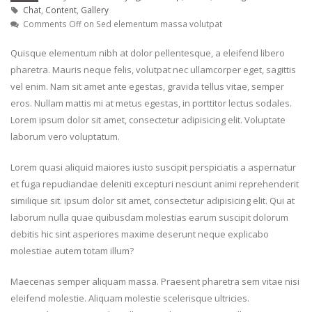
Chat
,
Content
,
Gallery
April 24, 2018
rhoncus
Comments Off
on Sed elementum massa volutpat
May 13, 2016
Etiam laoreet sem eget eros
Quisque elementum nibh at dolor pellentesque, a eleifend libero
rhoncus
Etiam laoreet sem
pharetra. Mauris neque felis, volutpat nec ullamcorper eget, sagittis
June 13, 2016
rhoncus
vel enim. Nam sit amet ante egestas, gravida tellus vitae, semper
March 13, 2016
eros. Nullam mattis mi at metus egestas, in porttitor lectus sodales.
Aliquam erat volutpat
Lorem ipsum dolor sit amet, consectetur adipisicing elit. Voluptate
June 13, 2016
Sed elementum m
laborum vero voluptatum.
volutpat
March 13, 2016
Lorem quasi aliquid maiores iusto suscipit perspiciatis a aspernatur
et fuga repudiandae deleniti excepturi nesciunt animi reprehenderit
similique sit. ipsum dolor sit amet, consectetur adipisicing elit. Qui at
laborum nulla quae quibusdam molestias earum suscipit dolorum
debitis hic sint asperiores maxime deserunt neque explicabo
molestiae autem totam illum?
Maecenas semper aliquam massa. Praesent pharetra sem vitae nisi
eleifend molestie. Aliquam molestie scelerisque ultricies.