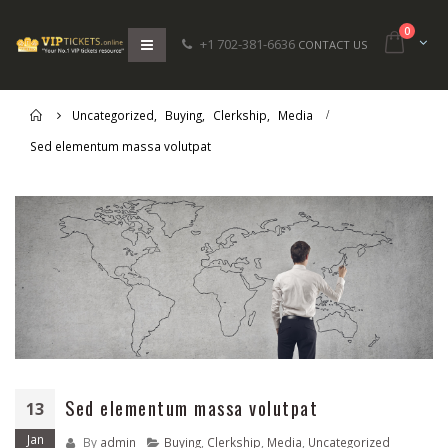
0
+1 702-381-6636
CONTACT US
Home
Uncategorized
,
Buying
,
Clerkship
,
Media
Sed elementum massa volutpat
Sed elementum massa volutpat
13
Jan
By
admin
Buying
,
Clerkship
,
Media
,
Uncategorized
Hello world!
Etiam laoreet sem