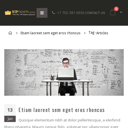
0
+1 702-381-6636
CONTACT US
Tag -
Home
Etiam laoreet sem eget eros rhoncus
Articles
Etiam laoreet sem eget eros rhoncus
13
Jun
Quisque elementum nibh at dolor pellentesque, a eleifend
libero pharetra. Mauris neque felis, volutpat nec ullamcorper eget,
Hello world!
Etiam laoreet sem