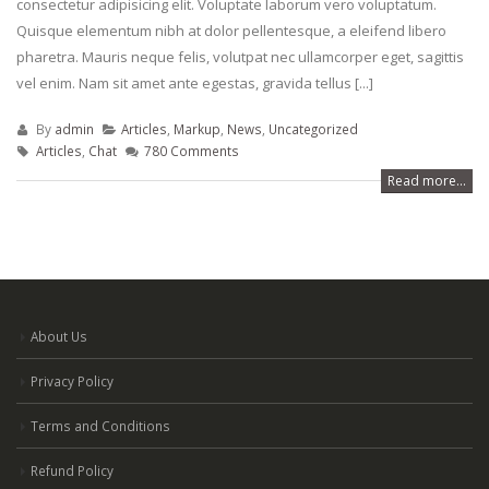
consectetur adipisicing elit. Voluptate laborum vero voluptatum.
Quisque elementum nibh at dolor pellentesque, a eleifend libero
pharetra. Mauris neque felis, volutpat nec ullamcorper eget, sagittis
vel enim. Nam sit amet ante egestas, gravida tellus [...]
By
admin
Articles
,
Markup
,
News
,
Uncategorized
Articles
,
Chat
780 Comments
Read more...
About Us
Privacy Policy
Terms and Conditions
Refund Policy