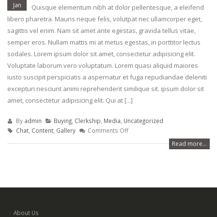
Jan
Quisque elementum nibh at dolor pellentesque, a eleifend
libero pharetra. Mauris neque felis, volutpat nec ullamcorper eget,
sagittis vel enim. Nam sit amet ante egestas, gravida tellus vitae,
semper eros. Nullam mattis mi at metus egestas, in porttitor lectus
sodales. Lorem ipsum dolor sit amet, consectetur adipisicing elit.
Voluptate laborum vero voluptatum. Lorem quasi aliquid maiores
iusto suscipit perspiciatis a aspernatur et fuga repudiandae deleniti
excepturi nesciunt animi reprehenderit similique sit. ipsum dolor sit
amet, consectetur adipisicing elit. Qui at [...]
By
admin
Buying
,
Clerkship
,
Media
,
Uncategorized
Chat
,
Content
,
Gallery
Comments Off
Read more...
About Us