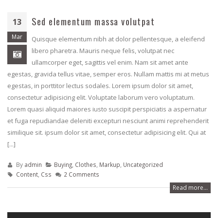
Sed elementum massa volutpat
13
Mar
Quisque elementum nibh at dolor pellentesque, a eleifend
libero pharetra. Mauris neque felis, volutpat nec
ullamcorper eget, sagittis vel enim. Nam sit amet ante
egestas, gravida tellus vitae, semper eros. Nullam mattis mi at metus
egestas, in porttitor lectus sodales. Lorem ipsum dolor sit amet,
consectetur adipisicing elit. Voluptate laborum vero voluptatum.
Lorem quasi aliquid maiores iusto suscipit perspiciatis a aspernatur
et fuga repudiandae deleniti excepturi nesciunt animi reprehenderit
similique sit. ipsum dolor sit amet, consectetur adipisicing elit. Qui at
[...]
By
admin
Buying
,
Clothes
,
Markup
,
Uncategorized
Content
,
Css
2 Comments
Read more...