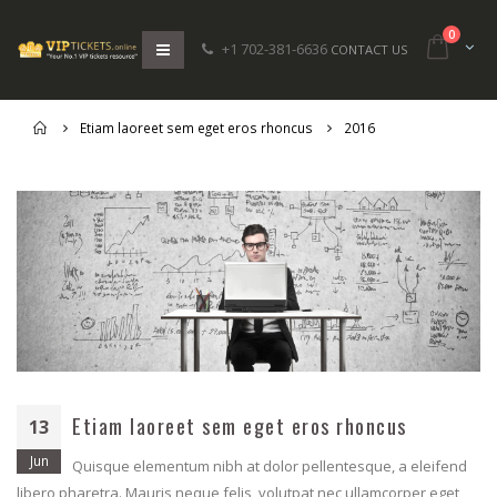
0
+1 702-381-6636
CONTACT US
Home
Etiam laoreet sem eget eros rhoncus
2016
Etiam laoreet sem eget eros rhoncus
13
Jun
Quisque elementum nibh at dolor pellentesque, a eleifend
libero pharetra. Mauris neque felis, volutpat nec ullamcorper eget,