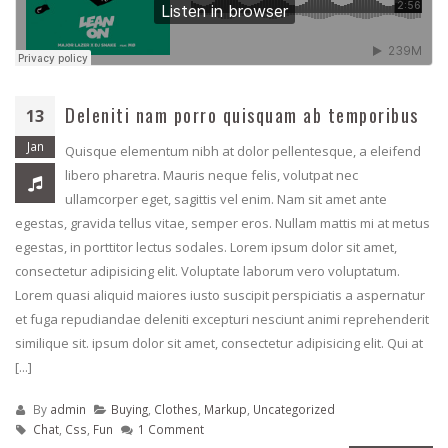
Deleniti nam porro quisquam ab temporibus
13
Jan
Quisque elementum nibh at dolor pellentesque, a eleifend
libero pharetra. Mauris neque felis, volutpat nec
ullamcorper eget, sagittis vel enim. Nam sit amet ante
egestas, gravida tellus vitae, semper eros. Nullam mattis mi at metus
egestas, in porttitor lectus sodales. Lorem ipsum dolor sit amet,
consectetur adipisicing elit. Voluptate laborum vero voluptatum.
Lorem quasi aliquid maiores iusto suscipit perspiciatis a aspernatur
et fuga repudiandae deleniti excepturi nesciunt animi reprehenderit
similique sit. ipsum dolor sit amet, consectetur adipisicing elit. Qui at
[...]
By
admin
Buying
,
Clothes
,
Markup
,
Uncategorized
Chat
,
Css
,
Fun
1 Comment