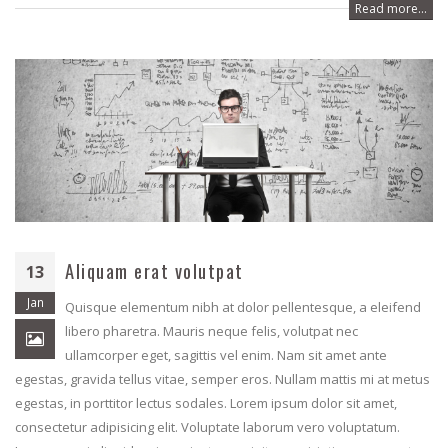
Read more...
Aliquam erat volutpat
13
Jan
Quisque elementum nibh at dolor pellentesque, a eleifend
libero pharetra. Mauris neque felis, volutpat nec
ullamcorper eget, sagittis vel enim. Nam sit amet ante
egestas, gravida tellus vitae, semper eros. Nullam mattis mi at metus
egestas, in porttitor lectus sodales. Lorem ipsum dolor sit amet,
consectetur adipisicing elit. Voluptate laborum vero voluptatum.