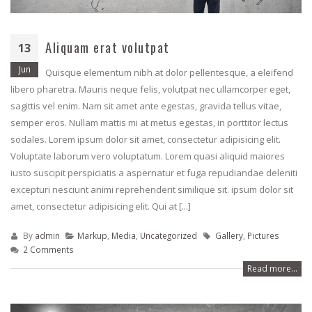
Aliquam erat volutpat
13
Jun
Quisque elementum nibh at dolor pellentesque, a eleifend
libero pharetra. Mauris neque felis, volutpat nec ullamcorper eget,
sagittis vel enim. Nam sit amet ante egestas, gravida tellus vitae,
semper eros. Nullam mattis mi at metus egestas, in porttitor lectus
sodales. Lorem ipsum dolor sit amet, consectetur adipisicing elit.
Voluptate laborum vero voluptatum. Lorem quasi aliquid maiores
iusto suscipit perspiciatis a aspernatur et fuga repudiandae deleniti
excepturi nesciunt animi reprehenderit similique sit. ipsum dolor sit
amet, consectetur adipisicing elit. Qui at [...]
By
admin
Markup
,
Media
,
Uncategorized
Gallery
,
Pictures
2 Comments
Read more...